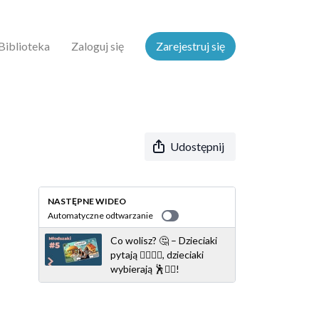
Biblioteka
Zaloguj się
Zarejestruj się
Udostępnij
NASTĘPNE WIDEO
Automatyczne odtwarzanie
Co wolisz? 🤔 – Dzieciaki
pytają 🙋‍♀️🙋‍♂️, dzieciaki
wybierają 🕺🤸‍♀️!