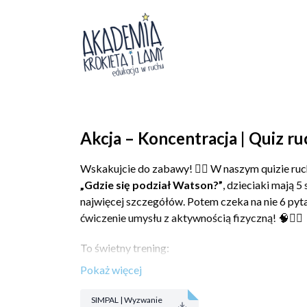
Akcja – Koncentracja | Quiz ru
Wskakujcie do zabawy! 🕵️‍♂️ W naszym quizie 
„Gdzie się podział Watson?”
, dzieciaki mają 5
najwięcej szczegółów. Potem czeka na nie 6 pyt
ćwiczenie umysłu z aktywnością fizyczną! 🧠🏃‍♂️
To świetny trening:
koncentracji
i
uważnego patrzenia
,
pamięci krótkotrwałej
,
spostrzegawczości
i
szybkiego podejmowa
SIMPAL | Wyzwanie