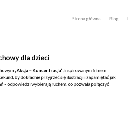
Strona główna
Blog
chowy dla dzieci
ruchowym
„Akcja – Koncentracja”
, inspirowanym filmem
 sekund, by dokładnie przyjrzeć się ilustracji i zapamiętać jak
ań – odpowiedzi wybierają ruchem, co pozwala połączyć
nia decyzji
,