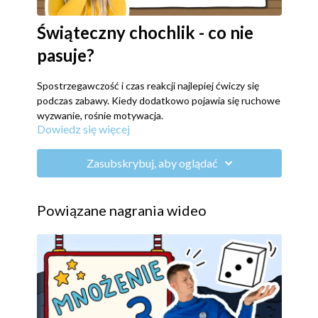
Świąteczny chochlik - co nie
pasuje?
Spostrzegawczość i czas reakcji najlepiej ćwiczy się
podczas zabawy. Kiedy dodatkowo pojawia się ruchowe
wyzwanie, rośnie motywacja.
Dowiedz się więcej
Edukacja
Zasubskrybuj, aby oglądać
Zadanie dzieci polega na znalezieniu elementu, który
nie pasuje do świątecznego zbioru obrazków.
Powiązane nagrania wideo
Ruch
zestaw ćwiczeń ogólnorozwojowych.
Rozrywka
Kto ma bystre oczy i wypatrzy chochlika, który nie