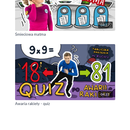
04:27
Śmieciowa matma
04:23
Awaria rakiety - quiz