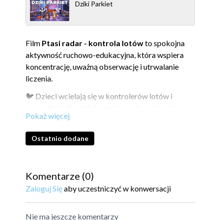
Dziki Parkiet
Film
Ptasi radar - kontrola lotów
to spokojna
aktywność ruchowo-edukacyjna, która wspiera
koncentrację, uważną obserwację i utrwalanie
liczenia.
🐦 Dzieci wcielają się w kontrolerów lotów i
sprawdzają, ile ptaków pojawia się na ekranie w
danym momencie. Zadanie wymaga skupienia,
szybkiego przeliczania i reagowania na
Ostatnio dodane
zmieniającą się sytuację. 🔎 To świetna propozycja
na wyciszenie grupy po bardziej dynamicznych
zabawach, a jednocześnie lekki sposób na
Komentarze (
0
)
połączenie matematyki z ruchem i tematyką
Zaloguj Się
aby uczestniczyć w konwersacji
przyrodniczą. 🌿
Nie ma jeszcze komentarzy