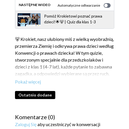
NASTĘPNE WIDEO
Automatyczne odtwarzanie
Pomóż Krokietowi poznać prawa
dzieci!🌟🐻 | Quiz dla klas 1-3
🐻 Krokiet, nasz ulubiony miś z wielką wyobraźnią,
przemierza Ziemię i odkrywa prawa dzieci według
Konwencji o prawach dziecka! W tym quizie,
stworzonym specjalnie dla przedszkolaków i
dzieci z klas 1 (4-7 lat), każde pytanie to zabawna
zagadka, a odpowiedzi wybierane są przez ruch.
Czy dzieci mają prawo do zabawy? Czy wszystkie
dzieci mają dostęp do czystej wody? Krokiet pyta,
a dzieci odpowiadają w ruchu! 🌍💧
Ostatnio dodane
Quiz nie tylko uczy o prawach dzieci, ale też
zaprasza do aktywnej zabawy. Gotowi na
Komentarze (
0
)
przygodę z Krokietem?🛝
Zaloguj Się
aby uczestniczyć w konwersacji