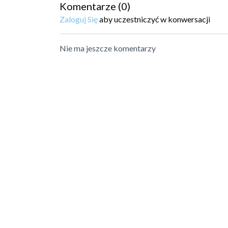
Wskazówki dla nauczyciela:
Komentarze (
0
)
Film świetnie sprawdzi się jako zakończenie 
Zaloguj Się
aby uczestniczyć w konwersacji
Zadbaj o cichą atmosferę i odpowiednią przes
skupienie.
Nie ma jeszcze komentarzy
Po filmie można wspólnie porozmawiać o tym,
pokarmu.