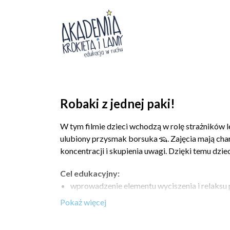
Robaki z jednej paki!
W tym filmie dzieci wchodzą w rolę strażników 
ulubiony przysmak borsuka 🦡. Zajęcia mają cha
koncentracji i skupienia uwagi. Dzięki temu dziec
Cel edukacyjny:
wprowadzenie elementu wyciszenia i relaksu 
rozwijanie koncentracji i uważności,
poznanie zwyczajów żywieniowych borsuka w