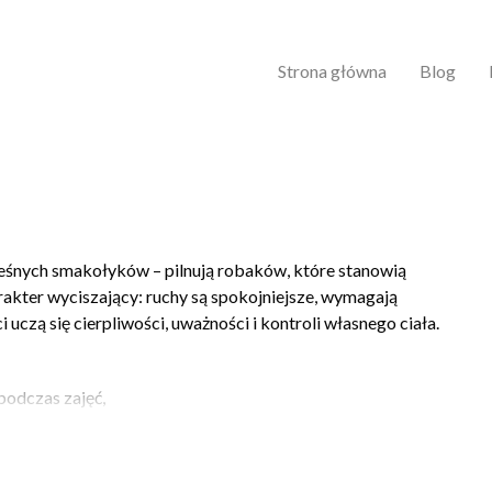
Strona główna
Blog
leśnych smakołyków – pilnują robaków, które stanowią
rakter wyciszający: ruchy są spokojniejsze, wymagają
i uczą się cierpliwości, uważności i kontroli własnego ciała.
podczas zajęć,
 formie zabawy.