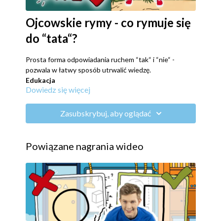
Ojcowskie rymy - co rymuje się
do “tata“?
Prosta forma odpowiadania ruchem “tak“ i “nie“ -
pozwala w łatwy sposób utrwalić wiedzę.
Edukacja
Dowiedz się więcej
Zabawa z rymami - ćwiczy słuch i czas reakcji.
Ruch
wzmacnianie stóp (wspięcia na palce)
Zasubskrybuj, aby oglądać
ćwiczenia siłowe (przysiady)
balansowanie (przejścia między ćwiczeniami)
Powiązane nagrania wideo
Rozrywka
Tata - Krokieta - czy te wyrazy się rymują? Nieee…, a co
się rymuje do wyrazu “tata”?