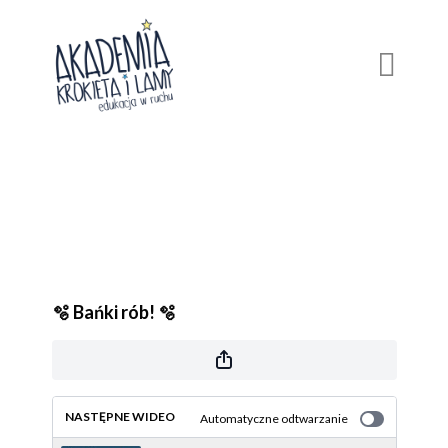
🫧 Bańki rób! 🫧
NASTĘPNE WIDEO
Automatyczne odtwarzanie