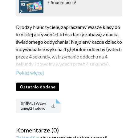
⚡ Supermoce ⚡
Drodzy Nauczyciele, zapraszamy Wasze klasy do
krótkiej aktywności, która łączy zabawę z nauką
świadomego oddychania! Najpierw każde dziecko
indywidualnie wykona 4 głębokie oddechy (wdech
przez 4 sekundy, wstrzymanie oddechu na 4
sekundy i powolny wydech przez 4 sekundy),
podczas którego na ekranie pojawi się bańka
mydlana. Następnie dzieci spróbują dmuchać
bańki w parach.
Ostatnio dodane
🌟
Korzyści dla dzieci:
SIMPAL | Wyzw
✔
Indywidualnie
: Ćwiczenia oddechowe
anie#2 | oddyc
hanie.pdf
pomagają w samoregulacji, wyciszają, poprawiają
koncentrację i zwiększają świadomość ciała.
✔
Komentarze (
W grupie
: Wspólne oddychanie i zabawa
0
)
wzmacniają współpracę, pomagają stworzyć
Zaloguj Się
aby uczestniczyć w konwersacji