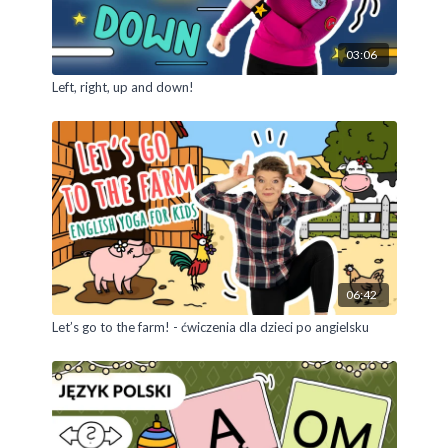
03:06
Left, right, up and down!
06:42
Let’s go to the farm! - ćwiczenia dla dzieci po angielsku