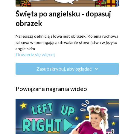
Święta po angielsku - dopasuj
obrazek
Najlepszą definicją słowa jest obrazek. Kolejna ruchowa
zabawa wspomagająca utrwalanie słownictwa w języku
angielskim.
Dowiedz się więcej
Edukacja
Zadaniem dzieci jest wybranie, który obrazek pasuje do
świątecznego wyrazu, a następnie udzielenie
Zasubskrybuj, aby oglądać
odpowiedzi poprzez wykonanie odpowiedniego
ćwiczenia.
Ruch
zestaw ćwiczeń ogólnorozwojowych
Powiązane nagrania wideo
Rozrywka
Kto potrafi powiedzieć coś po angielsku? A kto zna się
na świętach? Sprawdźmy kto potrafi dopasować
obrazek do świątecznego słówka!