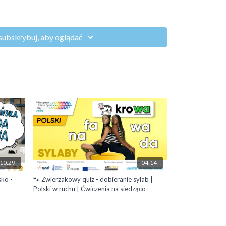
subskrybuj, aby oglądać
zwojowych
coś po angielsku? A kto potrafi powiedzieć coś…
u?
10:29
04:14
sko -
🐾 Zwierzakowy quiz - dobieranie sylab |
Polski w ruchu | Ćwiczenia na siedząco