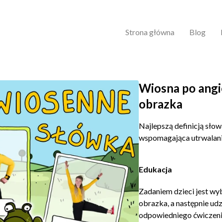
Strona główna
Blog
Wiosna po angi
obrazka
Najlepszą definicją sło
wspomagająca utrwalani
Edukacja
Zadaniem dzieci jest wy
obrazka, a następnie ud
odpowiedniego ćwiczeni