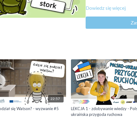
Dowiedz się więcej
Ruch
Za
zestaw ćwiczeń ogólnoro
Rozrywka
Kto potrafi powiedzieć 
wiosennego po angielsk
22:57
dział się Watson? - wyzwanie #5
LEKCJA 1 - zdobywanie wiedzy - Pol
ukraińska przygoda ruchowa