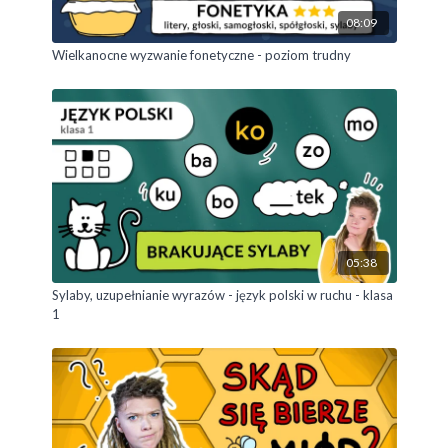
08:09
Wielkanocne wyzwanie fonetyczne - poziom trudny
05:38
Sylaby, uzupełnianie wyrazów - język polski w ruchu - klasa
1