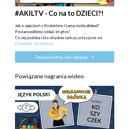
#AKILTV - Co na to DZIECI?!
Jak o zajęciach z Krokietem i Lamą myślą
dzieci
?
Postanowiliśmy oddać im głos!
Co się podoba i kto ohydnie tańczy usłyszycie od
Dowiedz się więcej
uczniów Szkoły Podstawowej nr 32 we Wrocławiu.
Zasubskrybuj, aby oglądać
Powiązane nagrania wideo