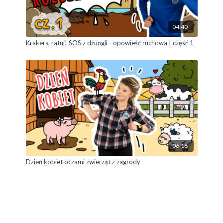
04:40
Krakers, ratuj! SOS z dżungli - opowieść ruchowa | część 1
06:18
Dzień kobiet oczami zwierząt z zagrody