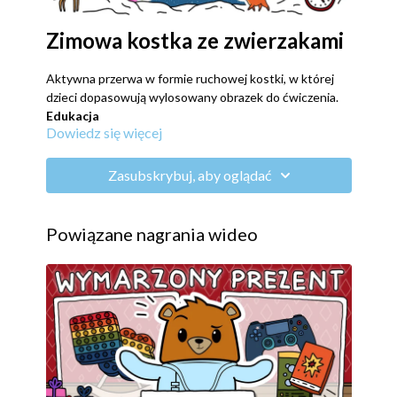
Zimowa kostka ze zwierzakami
Aktywna przerwa w formie ruchowej kostki, w której
dzieci dopasowują wylosowany obrazek do ćwiczenia.
Edukacja
Dowiedz się więcej
Dzieci ćwiczą szybkość reakcji i poprawiają koncentrację
szukając par obrazek-ćwiczenie.
Ruch
Zasubskrybuj, aby oglądać
ćwiczenia wytrzymałościowe
mobilizacja bioder i barków
ćwiczenie refleksu i czasu rekacji
Powiązane nagrania wideo
Rozrywka
Kto ma bystre oczy i wypatrzy jakie ćwiczenie pasuje do
zwierzaka na kostce Krokieta?