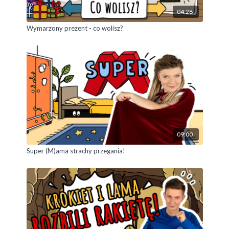
04:28
Wymarzony prezent - co wolisz?
09:00
Super (M)ama strachy przegania!