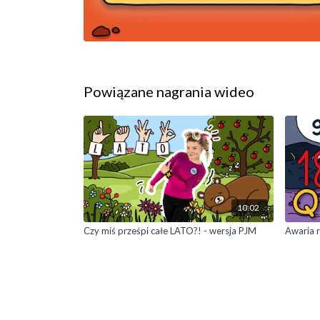
Powiązane nagrania wideo
10:02
Czy miś prześpi całe LATO?! - wersja PJM
Awaria r