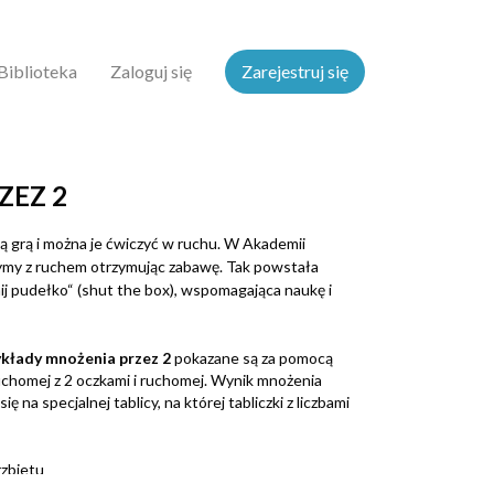
Biblioteka
Zaloguj się
Zarejestruj się
ZEZ 2
 grą i można je ćwiczyć w ruchu. W Akademii
zymy z ruchem otrzymując zabawę. Tak powstała
j pudełko“ (shut the box), wspomagająca naukę i
kłady mnożenia przez 2
pokazane są za pomocą
chomej z 2 oczkami i ruchomej. Wynik mnożenia
ę na specjalnej tablicy, na której tabliczki z liczbami
rzbietu
e