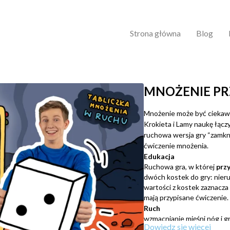
Strona główna
Blog
MNOŻENIE PR
Mnożenie może być ciekawą
Krokieta i Lamy naukę łąc
ruchowa wersja gry “zamkni
ćwiczenie mnożenia.
Edukacja
Ruchowa gra, w której
przy
dwóch kostek do gry: nieru
wartości z kostek zaznacza si
mają przypisane ćwiczenie.
Ruch
wzmacnianie mięśni nóg i g
Dowiedz się więcej
ćwiczenia ogólnorozwojow