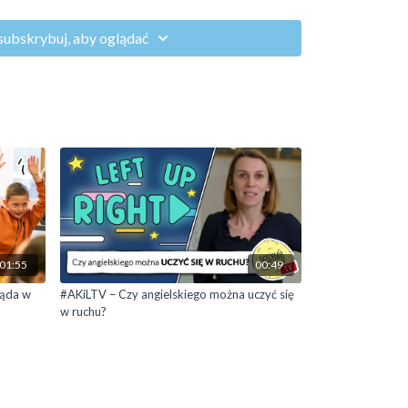
we
subskrybuj, aby oglądać
akers zaprasza Was do gry w ruchowej Shut The Box.
ćwiczenia, które kryją się pod wynikami i zamkniecie
01:55
00:49
ląda w
#AKiLTV – Czy angielskiego można uczyć się
w ruchu?