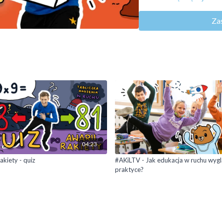
ćwiczenia wytrzymałościo
ćwiczenia rozciągające
Za
Rozrywka
Krokiet rzuca kostką, a Kr
Czy powtórzycie wszystkie 
pudełko?
04:23
akiety - quiz
#AKiLTV - Jak edukacja w ruchu wyg
praktyce?