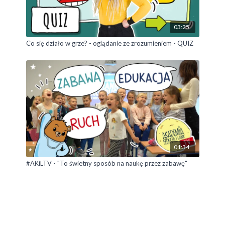
03:25
Co się działo w grze? - oglądanie ze zrozumieniem - QUIZ
01:34
#AKiLTV - "To świetny sposób na naukę przez zabawę"