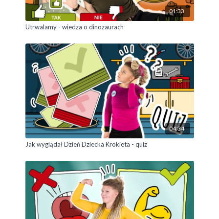
przygodę?
01:33
Utrwalamy - wiedza o dinozaurach
04:34
Jak wyglądał Dzień Dziecka Krokieta - quiz