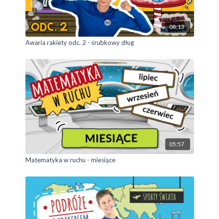
08:13
Awaria rakiety odc. 2 - śrubkowy dług
05:57
Matematyka w ruchu - miesiące