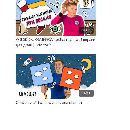
03:00
POLSKO-UKRAIŃSKA kostka ruchowa! вправи
для дітей || ZMYSŁY
04:31
Co wolisz…? Twoja wymarzona planeta