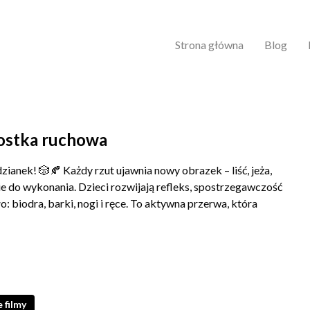
Strona główna
Blog
kostka ruchowa
ianek! 🎲🍂 Każdy rzut ujawnia nowy obrazek – liść, jeża,
nie do wykonania. Dzieci rozwijają refleks, spostrzegawczość
ło: biodra, barki, nogi i ręce. To aktywna przerwa, która
 liść, jeż, a może muchomor? Każdy obrazek to nowe zadanie
ja do świetnej zabawy! 🤪
 filmy