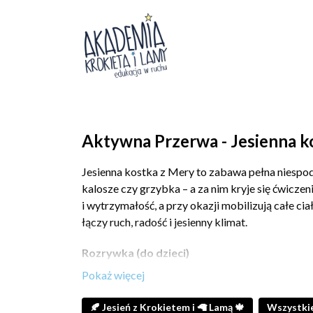
Aktywna Przerwa - Jesienna 
Jesienna kostka z Mery to zabawa pełna niespodz
kalosze czy grzybka – a za nim kryje się ćwicze
i wytrzymałość, a przy okazji mobilizują całe cia
łączy ruch, radość i jesienny klimat.
Rozrywka (do dzieci)
Kto rzuca kostką? 🎲 Co pojawi się tym razem –
do wykonania, a każde ćwiczenie to kolejna okaz
🍂 Jesień z Krokietem i 🦙 Lamą 🍁
Wszystkie