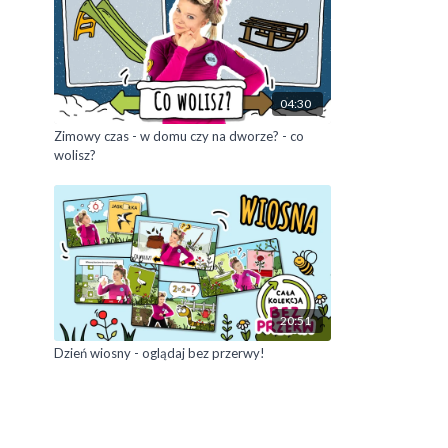
04:30
Zimowy czas - w domu czy na dworze? - co
wolisz?
20:51
Dzień wiosny - oglądaj bez przerwy!