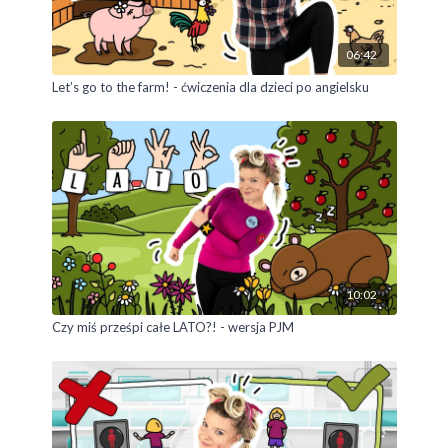
VII.5.1, VIII.1.1, VIII.1.2, VIII.1.3, VIII.3.1, IX.2.1, IX.2.6,
IX.3.3
06:42
Let’s go to the farm! - ćwiczenia dla dzieci po angielsku
10:02
Czy miś prześpi całe LATO?! - wersja PJM