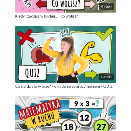
04:38
Kiedy rządzisz w kuchni… - co wolisz?
03:25
Co się działo w grze? - oglądanie ze zrozumieniem - QUIZ