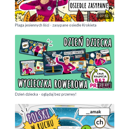
07:52
Plaga jesiennych liści - zasypane osiedle Krokieta
23:41
Dzień dziecka - oglądaj bez przerwy!