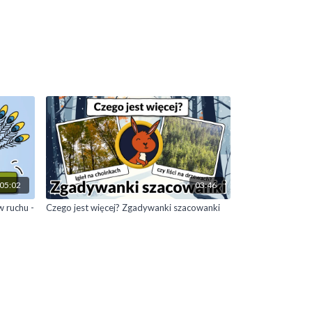
05:02
03:46
w ruchu -
Czego jest więcej? Zgadywanki szacowanki