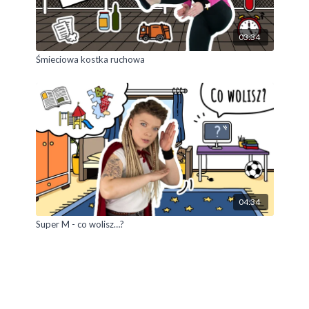
03:34
Śmieciowa kostka ruchowa
04:34
Super M - co wolisz…?