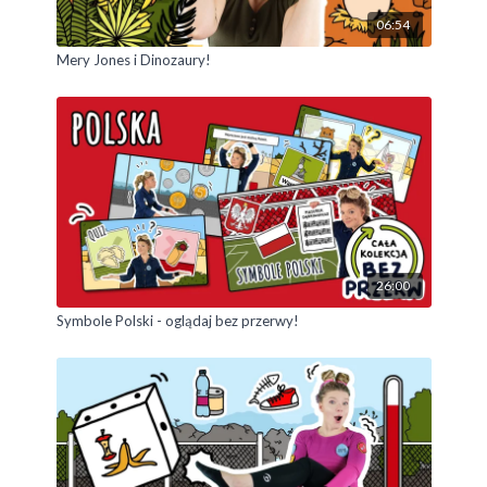
06:54
Mery Jones i Dinozaury!
26:00
Symbole Polski - oglądaj bez przerwy!