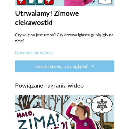
Utrwalamy! Zimowe
ciekawostki
Czy w igloo jest zimno? Czy drzewa iglaste gubią igły na
zimę?
Dowiedz się więcej
W formie zabawy ruchowej z elementami rytmiki
utrwalamy wiedzę o zimie.
Zasubskrybuj, aby oglądać
Powiązane nagrania wideo